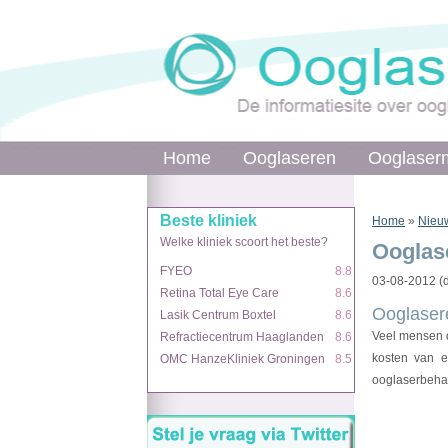
Home
Ooglaseren
Ooglaser
Beste kliniek
Home
»
Nieu
Welke kliniek scoort het beste?
Ooglase
FYEO
8.8
03-08-2012 (d
Retina Total Eye Care
8.6
Ooglasere
Lasik Centrum Boxtel
8.6
Veel mensen d
Refractiecentrum Haaglanden
8.6
kosten van e
OMC HanzeKliniek Groningen
8.5
ooglaserbehan