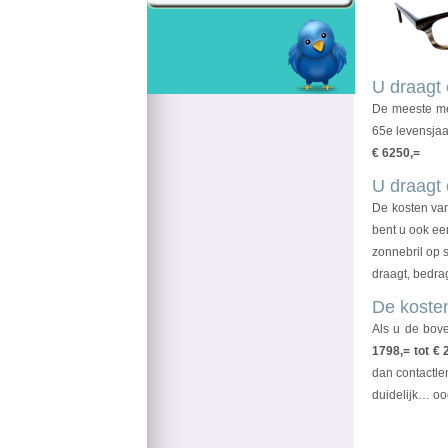
U draagt 
De meeste me
65e levensjaa
€ 6250,=
U draagt 
De kosten van
bent u ook ee
zonnebril op 
draagt, bedr
De koste
Als u de bov
1798,= tot € 
dan contactlen
duidelijk… oo