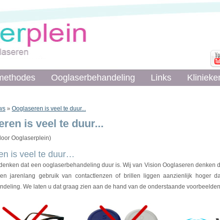
methodes
Ooglaserbehandeling
Links
Klinieke
ws
»
Ooglaseren is veel te duur...
ren is veel te duur...
oor Ooglaserplein)
n is veel te duur…
enken dat een ooglaserbehandeling duur is. Wij van Vision Ooglaseren denken dat d
en jarenlang gebruik van contactlenzen of brillen liggen aanzienlijk hoger 
deling. We laten u dat graag zien aan de hand van de onderstaande voorbeelden