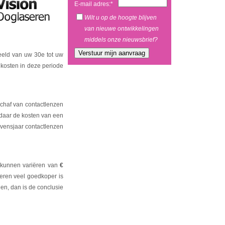
E-mail adres:*
Wilt u op de hoogte blijven
van nieuwe ontwikkelingen
middels onze nieuwsbrief?
eeld van uw 30e tot uw
 kosten in deze periode
schaf van contactlenzen
 daar de kosten van een
evensjaar contactlenzen
 kunnen variëren van
€
eren veel goedkoper is
gen, dan is de conclusie