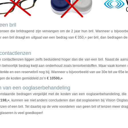
een bril
nsen die brildragend zijn vervangen om de 2 jaar hun bril. Wanneer u bijvoorb
r een bril draagt en uitgaat van een bedrag van € 350,= per bril, dan bedragen de
contactlenzen
 contactlenzen liggen zelfs beduidend hoger dan die van een bril. Naast de aan
n behoorlijk bedrag kwijt aan onderhoud zoals lensvloeistoffen. Maar vaak komen
sterkte en een reservebril nog bij. Wanneer u bijvoorbeeld van uw 30e tot uw 65e l
agen de kosten gemiddeld zo’n
€ 10500,=
n van een ooglaserbehandeling
enstaande bedragen vergelijkt met de kosten van een ooglaserbehandeling, die
2198,=
, kunnen we niet anders concluderen dan dat ooglaseren bij Vision Ooglas
zen of een bril. Tel daarbij op de vele voordelen van geen bril of lenzen meer dra
glaseren is veel goedkoper!