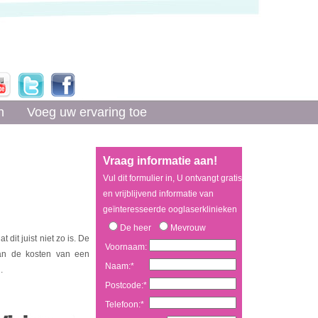
n
Voeg uw ervaring toe
Vraag informatie aan!
Vul dit formulier in, U ontvangt gratis
en vrijblijvend informatie van
geïnteresseerde ooglaserklinieken
De heer
Mevrouw
it juist niet zo is. De
Voornaam:
dan de kosten van een
Naam:*
.
Postcode:*
Telefoon:*