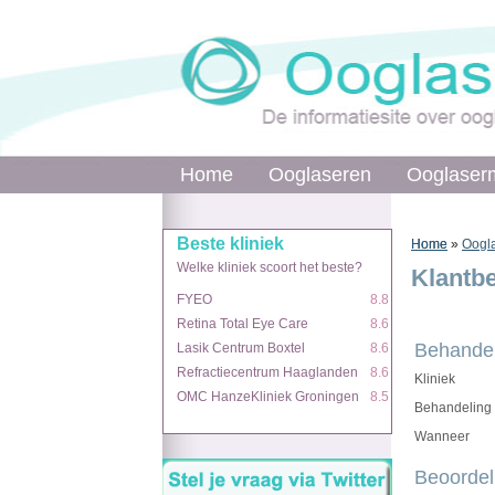
Home
Home
Ooglaseren
Ooglaseren
Ooglaser
Ooglaser
Beste kliniek
Beste kliniek
Home
Home
»
»
Oogla
Welke kliniek scoort het beste?
Welke kliniek scoort het beste?
Klantb
FYEO
FYEO
8.8
8.8
Retina Total Eye Care
Retina Total Eye Care
8.6
8.6
Behandel
Lasik Centrum Boxtel
Lasik Centrum Boxtel
8.6
8.6
Refractiecentrum Haaglanden
Refractiecentrum Haaglanden
8.6
8.6
Kliniek
OMC HanzeKliniek Groningen
OMC HanzeKliniek Groningen
8.5
8.5
Behandeling
Wanneer
Beoordel