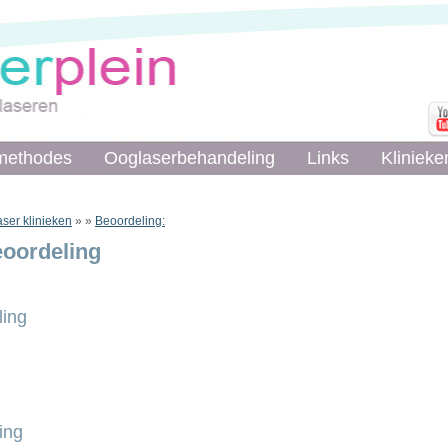
methodes
methodes
Ooglaserbehandeling
Ooglaserbehandeling
Links
Links
Klinieke
Klinieke
ser klinieken
»
»
Beoordeling:
eoordeling
ing
ing