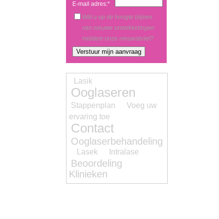
E-mail adres:*
Wilt u op de hoogte blijven
van nieuwe ontwikkelingen
middels onze nieuwsbrief?
Lasik
Ooglaseren
Stappenplan
Voeg uw
ervaring toe
Contact
Ooglaserbehandeling
Lasek
Intralase
Beoordeling
Klinieken