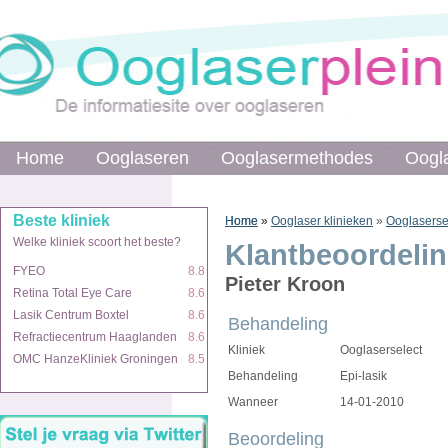
Home
Home
Ooglaseren
Ooglaseren
Ooglasermethodes
Ooglasermethodes
Oogl
Oogl
Beste kliniek
Beste kliniek
Home
Home
»
»
Ooglaser klinieken
»
Ooglaserse
Welke kliniek scoort het beste?
Welke kliniek scoort het beste?
Klantbeoordeli
FYEO
FYEO
8.8
8.8
Pieter Kroon
Retina Total Eye Care
Retina Total Eye Care
8.6
8.6
Lasik Centrum Boxtel
Lasik Centrum Boxtel
8.6
8.6
Behandeling
Refractiecentrum Haaglanden
Refractiecentrum Haaglanden
8.6
8.6
Kliniek
Ooglaserselect
OMC HanzeKliniek Groningen
OMC HanzeKliniek Groningen
8.5
8.5
Behandeling
Epi-lasik
Wanneer
14-01-2010
Beoordeling