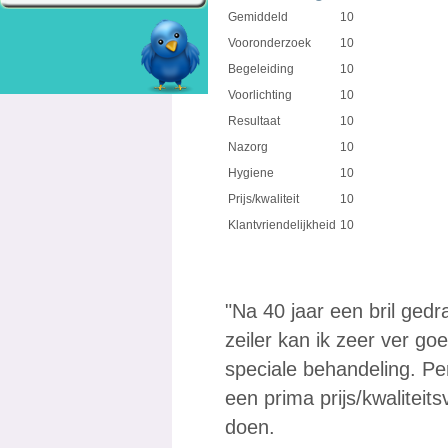
Gemiddeld
10
Vooronderzoek
10
Begeleiding
10
Voorlichting
10
Resultaat
10
Nazorg
10
Hygiene
10
Prijs/kwaliteit
10
Klantvriendelijkheid
10
"Na 40 jaar een bril ged
zeiler kan ik zeer ver go
speciale behandeling. Per
een prima prijs/kwalitei
doen.