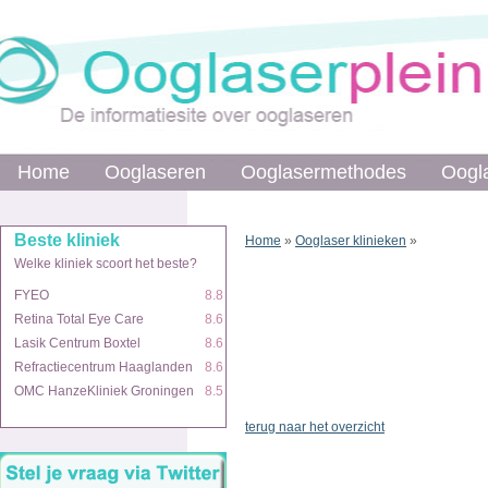
Home
Ooglaseren
Ooglasermethodes
Oogl
Beste kliniek
Home
»
Ooglaser klinieken
»
Welke kliniek scoort het beste?
FYEO
8.8
Retina Total Eye Care
8.6
Lasik Centrum Boxtel
8.6
Refractiecentrum Haaglanden
8.6
OMC HanzeKliniek Groningen
8.5
terug naar het overzicht