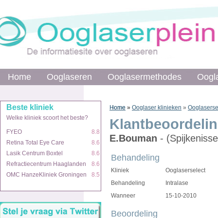
Home
Home
Ooglaseren
Ooglaseren
Ooglasermethodes
Ooglasermethodes
Oogl
Oogl
Beste kliniek
Beste kliniek
Home
Home
»
»
Ooglaser klinieken
»
Ooglaserse
Welke kliniek scoort het beste?
Welke kliniek scoort het beste?
Klantbeoordeli
FYEO
FYEO
8.8
8.8
E.Bouman
- (Spijkenisse
Retina Total Eye Care
Retina Total Eye Care
8.6
8.6
Lasik Centrum Boxtel
Lasik Centrum Boxtel
8.6
8.6
Behandeling
Refractiecentrum Haaglanden
Refractiecentrum Haaglanden
8.6
8.6
Kliniek
Ooglaserselect
OMC HanzeKliniek Groningen
OMC HanzeKliniek Groningen
8.5
8.5
Behandeling
Intralase
Wanneer
15-10-2010
Beoordeling