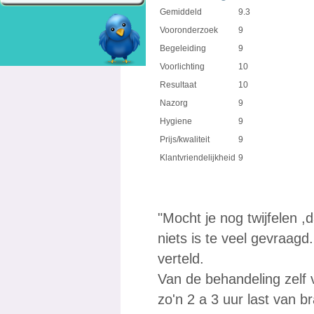
Gemiddeld
9.3
Vooronderzoek
9
Begeleiding
9
Voorlichting
10
Resultaat
10
Nazorg
9
Hygiene
9
Prijs/kwaliteit
9
Klantvriendelijkheid
9
"Mocht je nog twijfelen ,d
niets is te veel gevraag
verteld.
Van de behandeling zelf 
zo'n 2 a 3 uur last van 