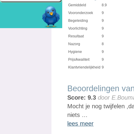
Gemiddeld
8.9
Vooronderzoek
9
Begeleiding
9
Voorlichting
9
Resultaat
9
Nazorg
8
Hygiene
9
Prijs/kwaliteit
9
Klantvriendelijkheid
9
Beoordelingen van
Score: 9.3
door E.Boum
Mocht je nog twijfelen ,da
niets …
lees meer