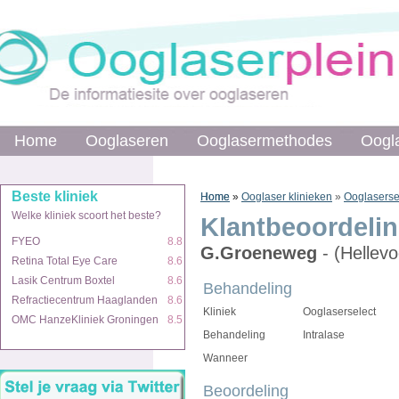
Home
Home
Ooglaseren
Ooglaseren
Ooglasermethodes
Ooglasermethodes
Oogl
Oogl
Beste kliniek
Beste kliniek
Home
Home
»
»
Ooglaser klinieken
»
Ooglaserse
Welke kliniek scoort het beste?
Welke kliniek scoort het beste?
Klantbeoordeli
FYEO
FYEO
8.8
8.8
G.Groeneweg
- (Hellevo
Retina Total Eye Care
Retina Total Eye Care
8.6
8.6
Lasik Centrum Boxtel
Lasik Centrum Boxtel
8.6
8.6
Behandeling
Refractiecentrum Haaglanden
Refractiecentrum Haaglanden
8.6
8.6
Kliniek
Ooglaserselect
OMC HanzeKliniek Groningen
OMC HanzeKliniek Groningen
8.5
8.5
Behandeling
Intralase
Wanneer
Beoordeling