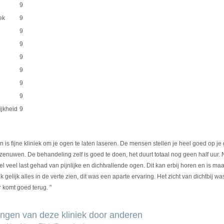
9
ek
9
9
9
9
9
9
9
ijkheid
9
n is fijne kliniek om je ogen te laten laseren. De mensen stellen je heel goed op j
n zenuwen. De behandeling zelf is goed te doen, het duurt totaal nog geen half uur
el veel last gehad van pijnlijke en dichtvallende ogen. Dit kan erbij horen en is maar
 gelijk alles in de verte zien, dit was een aparte ervaring. Het zicht van dichtbij w
 komt goed terug. "
ngen van deze kliniek door anderen