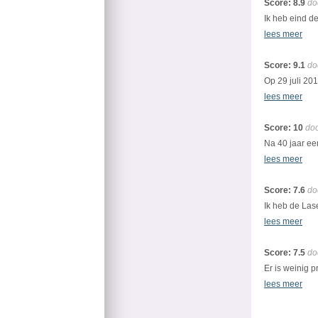
Score: 8.9
do
Ik heb eind d
lees meer
Score: 9.1
do
Op 29 juli 20
lees meer
Score: 10
doo
Na 40 jaar ee
lees meer
Score: 7.6
do
Ik heb de Las
lees meer
Score: 7.5
do
Er is weinig 
lees meer