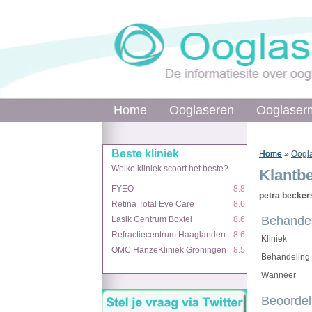
Home
Home
Ooglaseren
Ooglaseren
Ooglaser
Ooglaser
Beste kliniek
Beste kliniek
Home
Home
»
»
Oogla
Welke kliniek scoort het beste?
Welke kliniek scoort het beste?
Klantb
FYEO
FYEO
8.8
8.8
petra becker
Retina Total Eye Care
Retina Total Eye Care
8.6
8.6
Behandel
Lasik Centrum Boxtel
Lasik Centrum Boxtel
8.6
8.6
Refractiecentrum Haaglanden
Refractiecentrum Haaglanden
8.6
8.6
Kliniek
OMC HanzeKliniek Groningen
OMC HanzeKliniek Groningen
8.5
8.5
Behandeling
Wanneer
Beoordel