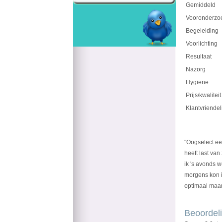
Gemiddeld
Vooronderzo
Begeleiding
Voorlichting
Resultaat
Nazorg
Hygiene
Prijs/kwaliteit
Klantvriendel
"Oogselect ee
heeft last va
ik 's avonds w
morgens kon ik
optimaal maar
Beoordeli