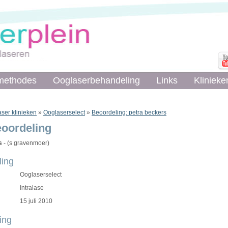
methodes
methodes
Ooglaserbehandeling
Ooglaserbehandeling
Links
Links
Klinieke
Klinieke
ser klinieken
»
Ooglaserselect
»
Beoordeling: petra beckers
eoordeling
s
- (s gravenmoer)
ing
Ooglaserselect
Intralase
15 juli 2010
ing