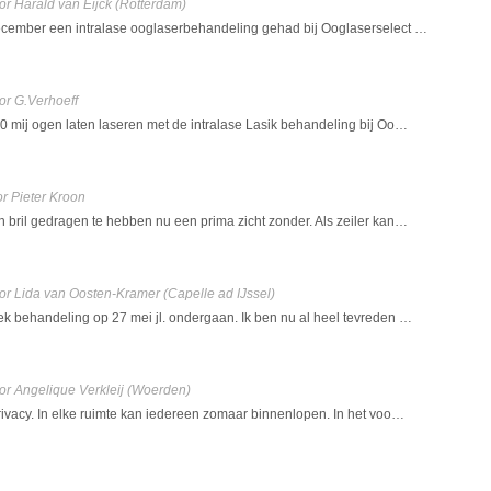
or Harald van Eijck
(Rotterdam)
ecember een intralase ooglaserbehandeling gehad bij Ooglaserselect …
or G.Verhoeff
10 mij ogen laten laseren met de intralase Lasik behandeling bij Oo…
r Pieter Kroon
n bril gedragen te hebben nu een prima zicht zonder. Als zeiler kan…
or Lida van Oosten-Kramer
(Capelle ad IJssel)
ek behandeling op 27 mei jl. ondergaan. Ik ben nu al heel tevreden …
or Angelique Verkleij
(Woerden)
privacy. In elke ruimte kan iedereen zomaar binnenlopen. In het voo…