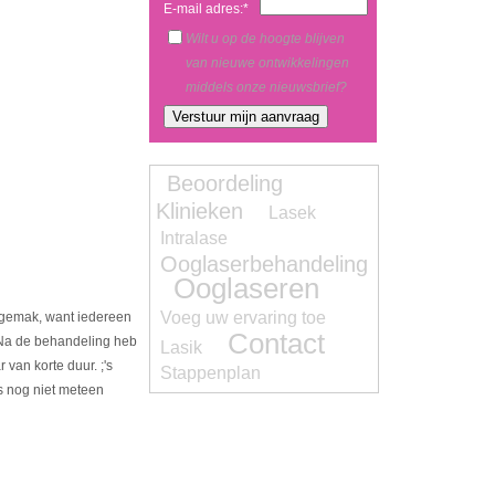
E-mail adres:*
Wilt u op de hoogte blijven
van nieuwe ontwikkelingen
middels onze nieuwsbrief?
Beoordeling
Klinieken
Lasek
Intralase
Ooglaserbehandeling
Ooglaseren
Voeg uw ervaring toe
e gemak, want iedereen
Contact
. Na de behandeling heb
Lasik
 van korte duur. ;'s
Stappenplan
as nog niet meteen