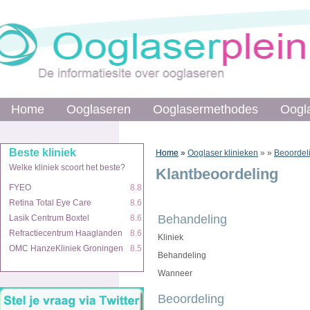
Home
Home
Ooglaseren
Ooglaseren
Ooglasermethodes
Ooglasermethodes
Oogl
Oogl
Beste kliniek
Beste kliniek
Home
Home
»
»
Ooglaser klinieken
»
»
Beoordel
Welke kliniek scoort het beste?
Welke kliniek scoort het beste?
Klantbeoordeling
FYEO
FYEO
8.8
8.8
Retina Total Eye Care
Retina Total Eye Care
8.6
8.6
Behandeling
Lasik Centrum Boxtel
Lasik Centrum Boxtel
8.6
8.6
Refractiecentrum Haaglanden
Refractiecentrum Haaglanden
8.6
8.6
Kliniek
OMC HanzeKliniek Groningen
OMC HanzeKliniek Groningen
8.5
8.5
Behandeling
Wanneer
Beoordeling