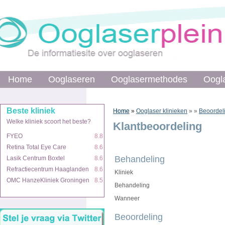
Home
Home
Ooglaseren
Ooglaseren
Ooglasermethodes
Ooglasermethodes
Oogl
Oogl
Beste kliniek
Beste kliniek
Home
Home
»
»
Ooglaser klinieken
»
»
Beoordel
Welke kliniek scoort het beste?
Welke kliniek scoort het beste?
Klantbeoordeling
FYEO
FYEO
8.8
8.8
Retina Total Eye Care
Retina Total Eye Care
8.6
8.6
Behandeling
Lasik Centrum Boxtel
Lasik Centrum Boxtel
8.6
8.6
Refractiecentrum Haaglanden
Refractiecentrum Haaglanden
8.6
8.6
Kliniek
OMC HanzeKliniek Groningen
OMC HanzeKliniek Groningen
8.5
8.5
Behandeling
Wanneer
Beoordeling