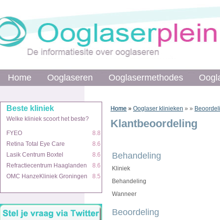
Home
Home
Ooglaseren
Ooglaseren
Ooglasermethodes
Ooglasermethodes
Oogl
Oogl
Beste kliniek
Beste kliniek
Home
Home
»
»
Ooglaser klinieken
»
»
Beoordel
Welke kliniek scoort het beste?
Welke kliniek scoort het beste?
Klantbeoordeling
FYEO
FYEO
8.8
8.8
Retina Total Eye Care
Retina Total Eye Care
8.6
8.6
Behandeling
Lasik Centrum Boxtel
Lasik Centrum Boxtel
8.6
8.6
Refractiecentrum Haaglanden
Refractiecentrum Haaglanden
8.6
8.6
Kliniek
OMC HanzeKliniek Groningen
OMC HanzeKliniek Groningen
8.5
8.5
Behandeling
Wanneer
Beoordeling