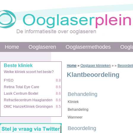
Home
Home
Ooglaseren
Ooglaseren
Ooglasermethodes
Ooglasermethodes
Oogl
Oogl
Beste kliniek
Beste kliniek
Home
Home
»
»
Ooglaser klinieken
»
»
Beoordel
Welke kliniek scoort het beste?
Welke kliniek scoort het beste?
Klantbeoordeling
FYEO
FYEO
8.8
8.8
Retina Total Eye Care
Retina Total Eye Care
8.6
8.6
Behandeling
Lasik Centrum Boxtel
Lasik Centrum Boxtel
8.6
8.6
Refractiecentrum Haaglanden
Refractiecentrum Haaglanden
8.6
8.6
Kliniek
OMC HanzeKliniek Groningen
OMC HanzeKliniek Groningen
8.5
8.5
Behandeling
Wanneer
Beoordeling