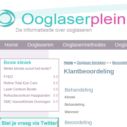
Home
Home
Ooglaseren
Ooglaseren
Ooglasermethodes
Ooglasermethodes
Oogl
Oogl
Beste kliniek
Beste kliniek
Home
Home
»
»
Ooglaser klinieken
»
»
Beoordel
Welke kliniek scoort het beste?
Welke kliniek scoort het beste?
Klantbeoordeling
FYEO
FYEO
8.8
8.8
Retina Total Eye Care
Retina Total Eye Care
8.6
8.6
Behandeling
Lasik Centrum Boxtel
Lasik Centrum Boxtel
8.6
8.6
Refractiecentrum Haaglanden
Refractiecentrum Haaglanden
8.6
8.6
Kliniek
OMC HanzeKliniek Groningen
OMC HanzeKliniek Groningen
8.5
8.5
Behandeling
Wanneer
Beoordeling