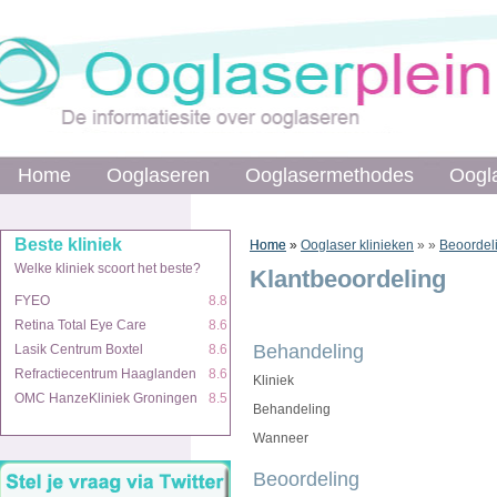
Home
Home
Ooglaseren
Ooglaseren
Ooglasermethodes
Ooglasermethodes
Oogl
Oogl
Beste kliniek
Beste kliniek
Home
Home
»
»
Ooglaser klinieken
»
»
Beoordel
Welke kliniek scoort het beste?
Welke kliniek scoort het beste?
Klantbeoordeling
FYEO
FYEO
8.8
8.8
Retina Total Eye Care
Retina Total Eye Care
8.6
8.6
Behandeling
Lasik Centrum Boxtel
Lasik Centrum Boxtel
8.6
8.6
Refractiecentrum Haaglanden
Refractiecentrum Haaglanden
8.6
8.6
Kliniek
OMC HanzeKliniek Groningen
OMC HanzeKliniek Groningen
8.5
8.5
Behandeling
Wanneer
Beoordeling