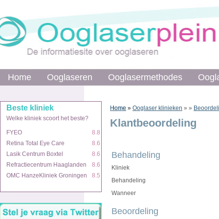
Home
Home
Ooglaseren
Ooglaseren
Ooglasermethodes
Ooglasermethodes
Oogl
Oogl
Beste kliniek
Beste kliniek
Home
Home
»
»
Ooglaser klinieken
»
»
Beoordel
Welke kliniek scoort het beste?
Welke kliniek scoort het beste?
Klantbeoordeling
FYEO
FYEO
8.8
8.8
Retina Total Eye Care
Retina Total Eye Care
8.6
8.6
Behandeling
Lasik Centrum Boxtel
Lasik Centrum Boxtel
8.6
8.6
Refractiecentrum Haaglanden
Refractiecentrum Haaglanden
8.6
8.6
Kliniek
OMC HanzeKliniek Groningen
OMC HanzeKliniek Groningen
8.5
8.5
Behandeling
Wanneer
Beoordeling