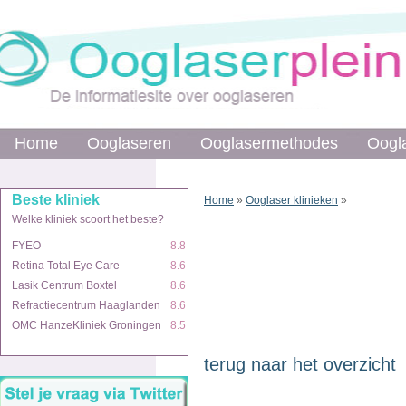
Home
Ooglaseren
Ooglasermethodes
Oogl
Beste kliniek
Home
»
Ooglaser klinieken
»
Welke kliniek scoort het beste?
FYEO
8.8
Retina Total Eye Care
8.6
Lasik Centrum Boxtel
8.6
Refractiecentrum Haaglanden
8.6
OMC HanzeKliniek Groningen
8.5
terug naar het overzicht