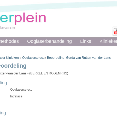
methodes
methodes
Ooglaserbehandeling
Ooglaserbehandeling
Links
Links
Klinieke
Klinieke
ser klinieken
»
Ooglaserselect
»
Beoordeling: Gerda van Rutten-van der Lans
eoordeling
tten-van der Lans
- (BERKEL EN RODENRIJS)
ing
Ooglaserselect
Intralase
ing