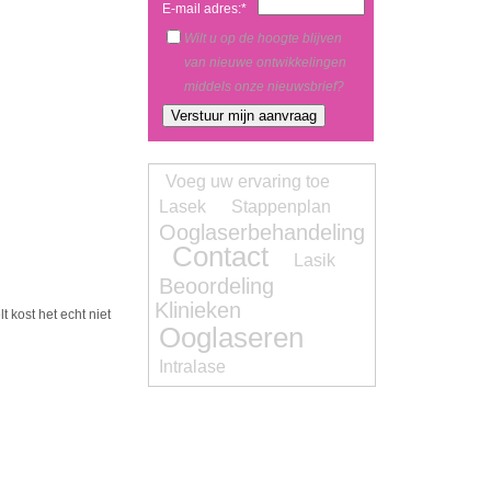
E-mail adres:*
Wilt u op de hoogte blijven
van nieuwe ontwikkelingen
middels onze nieuwsbrief?
Voeg uw ervaring toe
Lasek
Stappenplan
Ooglaserbehandeling
Contact
Lasik
Beoordeling
Klinieken
t kost het echt niet
Ooglaseren
Intralase