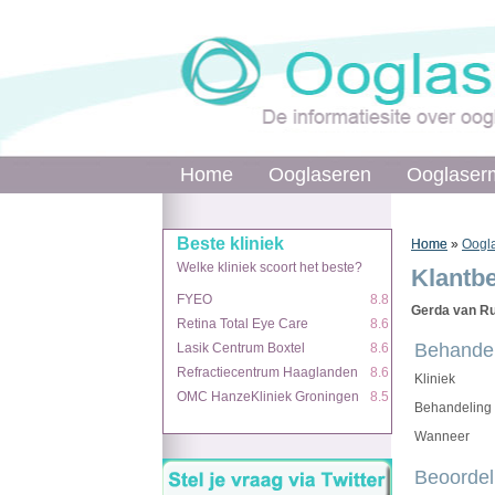
Home
Home
Ooglaseren
Ooglaseren
Ooglaser
Ooglaser
Beste kliniek
Beste kliniek
Home
Home
»
»
Oogla
Welke kliniek scoort het beste?
Welke kliniek scoort het beste?
Klantb
FYEO
FYEO
8.8
8.8
Gerda van Ru
Retina Total Eye Care
Retina Total Eye Care
8.6
8.6
Behandel
Lasik Centrum Boxtel
Lasik Centrum Boxtel
8.6
8.6
Refractiecentrum Haaglanden
Refractiecentrum Haaglanden
8.6
8.6
Kliniek
OMC HanzeKliniek Groningen
OMC HanzeKliniek Groningen
8.5
8.5
Behandeling
Wanneer
Beoordel