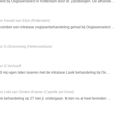
eld bij Ooglaserselect in Rotterdam door dr. Zandbergen. De afhande…
or Harald van Eijck
(Rotterdam)
ecember een intralase ooglaserbehandeling gehad bij Ooglaserselect …
or G.Groeneweg
(Hellevoetsluis)
or G.Verhoeff
10 mij ogen laten laseren met de intralase Lasik behandeling bij Oo…
or Lida van Oosten-Kramer
(Capelle ad IJssel)
ek behandeling op 27 mei jl. ondergaan. Ik ben nu al heel tevreden …