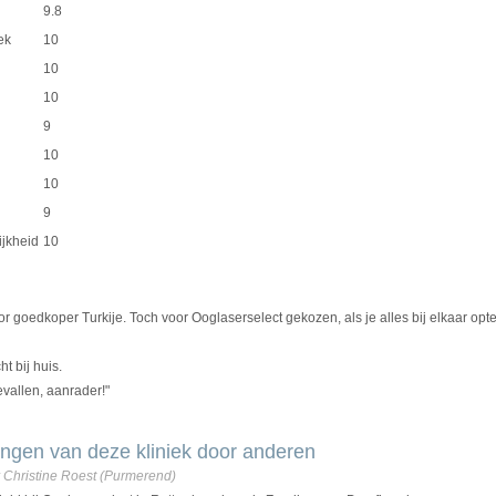
9.8
ek
10
10
10
9
10
10
9
ijkheid
10
or goedkoper Turkije. Toch voor Ooglaserselect gekozen, als je alles bij elkaar optel
ht bij huis.
evallen, aanrader!"
ngen van deze kliniek door anderen
 Christine Roest
(Purmerend)