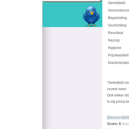
Gemiddeld
Vooronderzo
Begeleiding
Voorlichting
Resultaat
Nazorg
Hygiene
Prijs/kwaliteit
Klantvriendel
"Getwijfeld vo
zoveel meer.
Ook lekker dic
Is mij prima b
Beoordeli
Score: 8
door