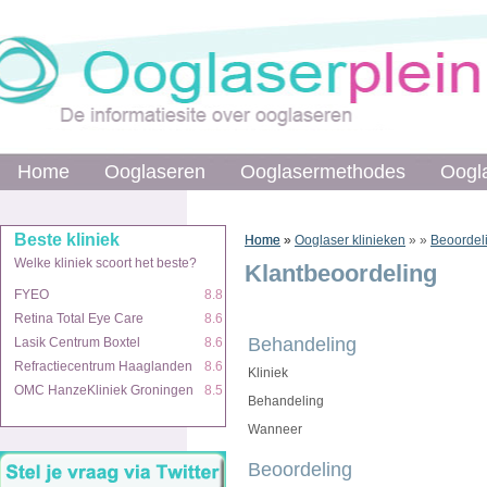
Home
Home
Ooglaseren
Ooglaseren
Ooglasermethodes
Ooglasermethodes
Oogl
Oogl
Beste kliniek
Beste kliniek
Home
Home
»
»
Ooglaser klinieken
»
»
Beoordel
Welke kliniek scoort het beste?
Welke kliniek scoort het beste?
Klantbeoordeling
FYEO
FYEO
8.8
8.8
Retina Total Eye Care
Retina Total Eye Care
8.6
8.6
Behandeling
Lasik Centrum Boxtel
Lasik Centrum Boxtel
8.6
8.6
Refractiecentrum Haaglanden
Refractiecentrum Haaglanden
8.6
8.6
Kliniek
OMC HanzeKliniek Groningen
OMC HanzeKliniek Groningen
8.5
8.5
Behandeling
Wanneer
Beoordeling