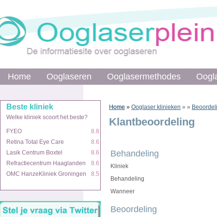
Home
Home
Ooglaseren
Ooglaseren
Ooglasermethodes
Ooglasermethodes
Oogl
Oogl
Beste kliniek
Beste kliniek
Home
Home
»
»
Ooglaser klinieken
»
»
Beoordel
Welke kliniek scoort het beste?
Welke kliniek scoort het beste?
Klantbeoordeling
FYEO
FYEO
8.8
8.8
Retina Total Eye Care
Retina Total Eye Care
8.6
8.6
Behandeling
Lasik Centrum Boxtel
Lasik Centrum Boxtel
8.6
8.6
Refractiecentrum Haaglanden
Refractiecentrum Haaglanden
8.6
8.6
Kliniek
OMC HanzeKliniek Groningen
OMC HanzeKliniek Groningen
8.5
8.5
Behandeling
Wanneer
Beoordeling