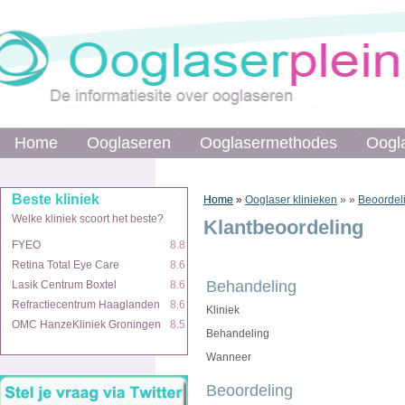
Home
Home
Ooglaseren
Ooglaseren
Ooglasermethodes
Ooglasermethodes
Oogl
Oogl
Beste kliniek
Beste kliniek
Home
Home
»
»
Ooglaser klinieken
»
»
Beoordel
Welke kliniek scoort het beste?
Welke kliniek scoort het beste?
Klantbeoordeling
FYEO
FYEO
8.8
8.8
Retina Total Eye Care
Retina Total Eye Care
8.6
8.6
Behandeling
Lasik Centrum Boxtel
Lasik Centrum Boxtel
8.6
8.6
Refractiecentrum Haaglanden
Refractiecentrum Haaglanden
8.6
8.6
Kliniek
OMC HanzeKliniek Groningen
OMC HanzeKliniek Groningen
8.5
8.5
Behandeling
Wanneer
Beoordeling