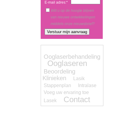
E-mail adres:*
Wilt u op de hoogte blijven
van nieuwe ontwikkelingen
middels onze nieuwsbrief?
Ooglaserbehandeling
Ooglaseren
Beoordeling
Klinieken
Lasik
Stappenplan
Intralase
Voeg uw ervaring toe
Contact
Lasek