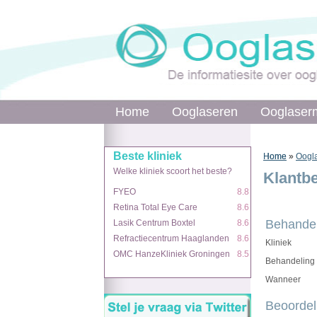
Home
Home
Ooglaseren
Ooglaseren
Ooglaser
Ooglaser
Beste kliniek
Beste kliniek
Home
Home
»
»
Oogla
Welke kliniek scoort het beste?
Welke kliniek scoort het beste?
Klantb
FYEO
FYEO
8.8
8.8
Retina Total Eye Care
Retina Total Eye Care
8.6
8.6
Behandel
Lasik Centrum Boxtel
Lasik Centrum Boxtel
8.6
8.6
Refractiecentrum Haaglanden
Refractiecentrum Haaglanden
8.6
8.6
Kliniek
OMC HanzeKliniek Groningen
OMC HanzeKliniek Groningen
8.5
8.5
Behandeling
Wanneer
Beoordel