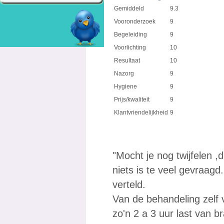
Gemiddeld
9.3
Vooronderzoek
9
Begeleiding
9
Voorlichting
10
Resultaat
10
Nazorg
9
Hygiene
9
Prijs/kwaliteit
9
Klantvriendelijkheid
9
"Mocht je nog twijfelen ,d
niets is te veel gevraag
verteld.
Van de behandeling zelf 
zo'n 2 a 3 uur last van 