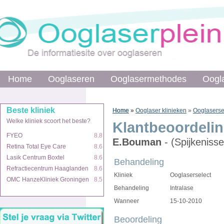
Home
Home
Ooglaseren
Ooglaseren
Ooglasermethodes
Ooglasermethodes
Oogl
Oogl
Beste kliniek
Beste kliniek
Home
Home
»
»
Ooglaser klinieken
»
Ooglaserse
Welke kliniek scoort het beste?
Welke kliniek scoort het beste?
Klantbeoordeli
FYEO
FYEO
8.8
8.8
E.Bouman
- (Spijkenisse
Retina Total Eye Care
Retina Total Eye Care
8.6
8.6
Lasik Centrum Boxtel
Lasik Centrum Boxtel
8.6
8.6
Behandeling
Refractiecentrum Haaglanden
Refractiecentrum Haaglanden
8.6
8.6
Kliniek
Ooglaserselect
OMC HanzeKliniek Groningen
OMC HanzeKliniek Groningen
8.5
8.5
Behandeling
Intralase
Wanneer
15-10-2010
Beoordeling