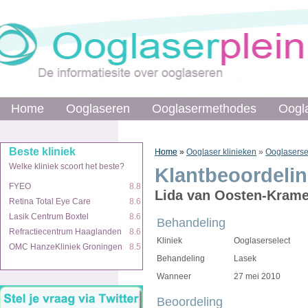
Home
Home
Ooglaseren
Ooglaseren
Ooglasermethodes
Ooglasermethodes
Oogl
Oogl
Beste kliniek
Beste kliniek
Home
Home
»
»
Ooglaser klinieken
»
Ooglaserse
Welke kliniek scoort het beste?
Welke kliniek scoort het beste?
Klantbeoordeli
FYEO
FYEO
8.8
8.8
Lida van Oosten-Krame
Retina Total Eye Care
Retina Total Eye Care
8.6
8.6
Lasik Centrum Boxtel
Lasik Centrum Boxtel
8.6
8.6
Behandeling
Refractiecentrum Haaglanden
Refractiecentrum Haaglanden
8.6
8.6
Kliniek
Ooglaserselect
OMC HanzeKliniek Groningen
OMC HanzeKliniek Groningen
8.5
8.5
Behandeling
Lasek
Wanneer
27 mei 2010
Beoordeling