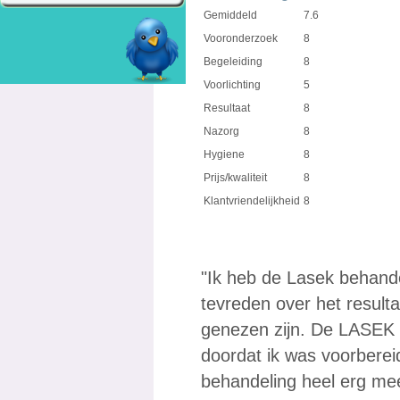
Gemiddeld
7.6
Vooronderzoek
8
Begeleiding
8
Voorlichting
5
Resultaat
8
Nazorg
8
Hygiene
8
Prijs/kwaliteit
8
Klantvriendelijkheid
8
"Ik heb de Lasek behande
tevreden over het resultaa
genezen zijn. De LASEK 
doordat ik was voorberei
behandeling heel erg mee