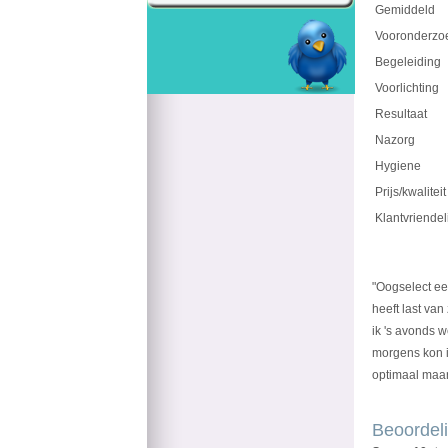
Gemiddeld
Vooronderzo
Begeleiding
Voorlichting
Resultaat
Nazorg
Hygiene
Prijs/kwaliteit
Klantvriendel
"Oogselect ee
heeft last va
ik 's avonds w
morgens kon ik
optimaal maar
Beoordeli