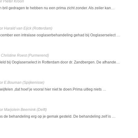
r Pieter Kroon
n bril gedragen te hebben nu een prima zicht zonder. Als zeiler kan…
or Harald van Eijck
(Rotterdam)
ecember een intralase ooglaserbehandeling gehad bij Ooglaserselect …
 Christine Roest
(Purmerend)
eld bij Ooglaserselect in Rotterdam door dr. Zandbergen. De afhande…
or E.Bouman
(Spijkenisse)
wijfelen ,dat hoef je vooral hier niet te doen.Prima uitleg niets …
or Marjolein Beernink
(Delft)
ens de behandeling erg op je gemak gesteld. De behandeling zelf is …