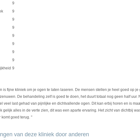
9
ek
9
9
9
9
9
9
9
ijkheid
9
n is fijne kliniek om je ogen te laten laseren. De mensen stellen je heel goed op j
n zenuwen. De behandeling zelf is goed te doen, het duurt totaal nog geen half uur
el veel last gehad van pijnlijke en dichtvallende ogen. Dit kan erbij horen en is maar
 gelijk alles in de verte zien, dit was een aparte ervaring. Het zicht van dichtbij w
 komt goed terug. "
ngen van deze kliniek door anderen