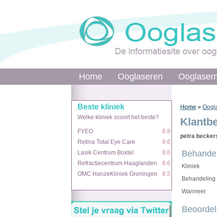
Home
Home
Ooglaseren
Ooglaseren
Ooglaser
Ooglaser
Beste kliniek
Beste kliniek
Home
Home
»
»
Oogla
Welke kliniek scoort het beste?
Welke kliniek scoort het beste?
Klantb
FYEO
FYEO
8.8
8.8
petra becker
Retina Total Eye Care
Retina Total Eye Care
8.6
8.6
Behandel
Lasik Centrum Boxtel
Lasik Centrum Boxtel
8.6
8.6
Refractiecentrum Haaglanden
Refractiecentrum Haaglanden
8.6
8.6
Kliniek
OMC HanzeKliniek Groningen
OMC HanzeKliniek Groningen
8.5
8.5
Behandeling
Wanneer
Beoordel