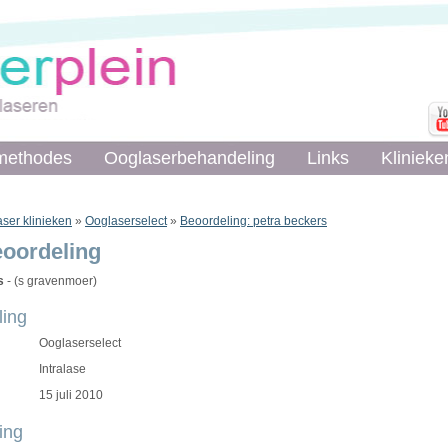
methodes
methodes
Ooglaserbehandeling
Ooglaserbehandeling
Links
Links
Klinieke
Klinieke
ser klinieken
»
Ooglaserselect
»
Beoordeling: petra beckers
eoordeling
s
- (s gravenmoer)
ing
Ooglaserselect
Intralase
15 juli 2010
ing