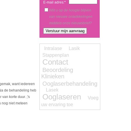
E-mail adres:*
Wilt u op de hoogte blijven
van nieuwe ontwikkelingen
middels onze nieuwsbrief?
Intralase
Lasik
Stappenplan
Contact
Beoordeling
Klinieken
Ooglaserbehandeling
e gemak, want iedereen
Lasek
. Na de behandeling heb
Ooglaseren
 van korte duur. ;'s
Voeg
as nog niet meteen
uw ervaring toe