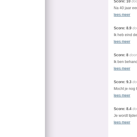
Score: 10
doo
Na 40 jaar ee
lees meer
Score: 8.9
do
Ik heb eind d
lees meer
Score: 8
door
Ik ben behand
lees meer
Score: 9.3
do
Mocht je nog t
lees meer
Score: 8.4
do
Je wordt tijd
lees meer