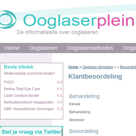
Home
Home
Ooglaseren
Ooglaseren
Ooglasermethodes
Ooglasermethodes
Oogl
Oogl
Beste kliniek
Beste kliniek
Home
Home
»
»
Ooglaser klinieken
»
»
Beoordel
Welke kliniek scoort het beste?
Welke kliniek scoort het beste?
Klantbeoordeling
FYEO
FYEO
8.8
8.8
Retina Total Eye Care
Retina Total Eye Care
8.6
8.6
Behandeling
Lasik Centrum Boxtel
Lasik Centrum Boxtel
8.6
8.6
Refractiecentrum Haaglanden
Refractiecentrum Haaglanden
8.6
8.6
Kliniek
OMC HanzeKliniek Groningen
OMC HanzeKliniek Groningen
8.5
8.5
Behandeling
Wanneer
Beoordeling