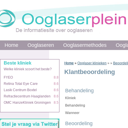
Home
Home
Ooglaseren
Ooglaseren
Ooglasermethodes
Ooglasermethodes
Oogl
Oogl
Beste kliniek
Beste kliniek
Home
Home
»
»
Ooglaser klinieken
»
»
Beoordel
Welke kliniek scoort het beste?
Welke kliniek scoort het beste?
Klantbeoordeling
FYEO
FYEO
8.8
8.8
Retina Total Eye Care
Retina Total Eye Care
8.6
8.6
Behandeling
Lasik Centrum Boxtel
Lasik Centrum Boxtel
8.6
8.6
Refractiecentrum Haaglanden
Refractiecentrum Haaglanden
8.6
8.6
Kliniek
OMC HanzeKliniek Groningen
OMC HanzeKliniek Groningen
8.5
8.5
Behandeling
Wanneer
Beoordeling