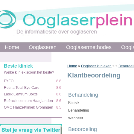
Home
Home
Ooglaseren
Ooglaseren
Ooglasermethodes
Ooglasermethodes
Oogl
Oogl
Beste kliniek
Beste kliniek
Home
Home
»
»
Ooglaser klinieken
»
»
Beoordel
Welke kliniek scoort het beste?
Welke kliniek scoort het beste?
Klantbeoordeling
FYEO
FYEO
8.8
8.8
Retina Total Eye Care
Retina Total Eye Care
8.6
8.6
Behandeling
Lasik Centrum Boxtel
Lasik Centrum Boxtel
8.6
8.6
Refractiecentrum Haaglanden
Refractiecentrum Haaglanden
8.6
8.6
Kliniek
OMC HanzeKliniek Groningen
OMC HanzeKliniek Groningen
8.5
8.5
Behandeling
Wanneer
Beoordeling