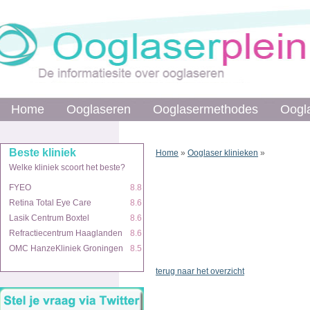
Home
Ooglaseren
Ooglasermethodes
Oogl
Beste kliniek
Home
»
Ooglaser klinieken
»
Welke kliniek scoort het beste?
FYEO
8.8
Retina Total Eye Care
8.6
Lasik Centrum Boxtel
8.6
Refractiecentrum Haaglanden
8.6
OMC HanzeKliniek Groningen
8.5
terug naar het overzicht