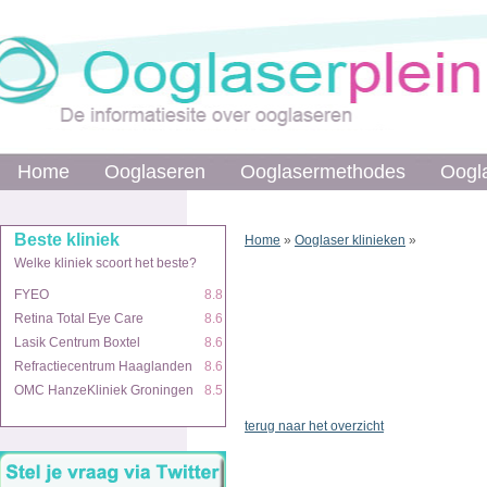
Home
Ooglaseren
Ooglasermethodes
Oogl
Beste kliniek
Home
»
Ooglaser klinieken
»
Welke kliniek scoort het beste?
FYEO
8.8
Retina Total Eye Care
8.6
Lasik Centrum Boxtel
8.6
Refractiecentrum Haaglanden
8.6
OMC HanzeKliniek Groningen
8.5
terug naar het overzicht