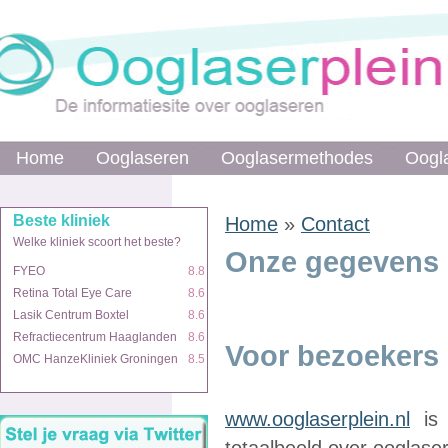
Home
Ooglaseren
Ooglasermethodes
Oogl
Beste kliniek
Home
»
Contact
Welke kliniek scoort het beste?
Onze gegevens
FYEO
8.8
Retina Total Eye Care
8.6
Lasik Centrum Boxtel
8.6
Refractiecentrum Haaglanden
8.6
Voor bezoekers 
OMC HanzeKliniek Groningen
8.5
www.ooglaserplein.nl
is 