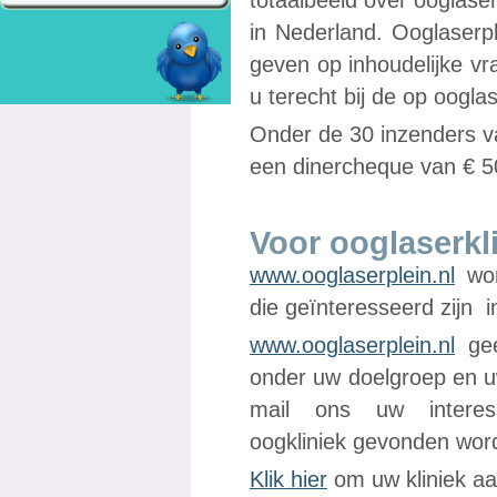
totaalbeeld over ooglase
in Nederland. Ooglaserpl
geven op inhoudelijke vr
u terecht bij de op oogla
Onder de 30 inzenders va
een dinercheque van € 5
Voor ooglaserkl
www.ooglaserplein.nl
wor
die geïnteresseerd zijn 
www.ooglaserplein.nl
gee
onder uw doelgroep en 
mail ons uw intere
oogkliniek gevonden wor
Klik hier
om uw kliniek aa