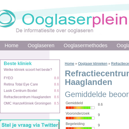
Home
Ooglaseren
Ooglasermethodes
Oogl
Beste kliniek
Home
»
Ooglaser klinieken
»
Refractiec
Welke kliniek scoort het beste?
Refractiecentr
FYEO
8.8
Haaglanden
Retina Total Eye Care
8.6
Lasik Centrum Boxtel
8.6
Gemiddelde beoor
Refractiecentrum Haaglanden
8.6
Gemiddeld
OMC HanzeKliniek Groningen
8.5
8.6
Vooronderzoek
9
Begeleiding
9