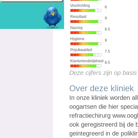
Voorlichting
8
Resultaat
9
Nazorg
8.5
Hygiene
9
Prijs/kwaliteit
7.5
Klantvriendelijkheid
8.5
Deze cijfers zijn op basi
Over deze kliniek
In onze kliniek worden a
oogartsen die hier speciaa
refractiechirurg www.oog
ook geregistreerd bij de
geintegreerd in de polik