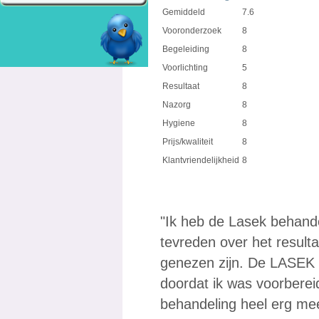
Gemiddeld
7.6
Vooronderzoek
8
Begeleiding
8
Voorlichting
5
Resultaat
8
Nazorg
8
Hygiene
8
Prijs/kwaliteit
8
Klantvriendelijkheid
8
"Ik heb de Lasek behande
tevreden over het resultaa
genezen zijn. De LASEK 
doordat ik was voorberei
behandeling heel erg mee