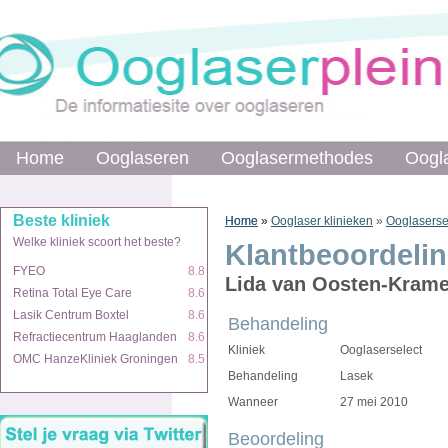
Home
Home
Ooglaseren
Ooglaseren
Ooglasermethodes
Ooglasermethodes
Oogl
Oogl
Beste kliniek
Beste kliniek
Home
Home
»
»
Ooglaser klinieken
»
Ooglaserse
Welke kliniek scoort het beste?
Welke kliniek scoort het beste?
Klantbeoordeli
FYEO
FYEO
8.8
8.8
Lida van Oosten-Krame
Retina Total Eye Care
Retina Total Eye Care
8.6
8.6
Lasik Centrum Boxtel
Lasik Centrum Boxtel
8.6
8.6
Behandeling
Refractiecentrum Haaglanden
Refractiecentrum Haaglanden
8.6
8.6
Kliniek
Ooglaserselect
OMC HanzeKliniek Groningen
OMC HanzeKliniek Groningen
8.5
8.5
Behandeling
Lasek
Wanneer
27 mei 2010
Beoordeling