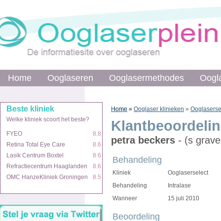
Home
Home
Ooglaseren
Ooglaseren
Ooglasermethodes
Ooglasermethodes
Oogl
Oogl
Beste kliniek
Beste kliniek
Home
Home
»
»
Ooglaser klinieken
»
Ooglaserse
Welke kliniek scoort het beste?
Welke kliniek scoort het beste?
Klantbeoordeli
FYEO
FYEO
8.8
8.8
petra beckers
- (s grav
Retina Total Eye Care
Retina Total Eye Care
8.6
8.6
Lasik Centrum Boxtel
Lasik Centrum Boxtel
8.6
8.6
Behandeling
Refractiecentrum Haaglanden
Refractiecentrum Haaglanden
8.6
8.6
Kliniek
Ooglaserselect
OMC HanzeKliniek Groningen
OMC HanzeKliniek Groningen
8.5
8.5
Behandeling
Intralase
Wanneer
15 juli 2010
Beoordeling