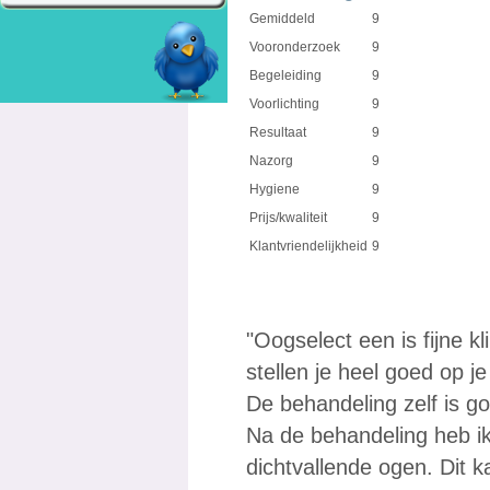
Gemiddeld
9
Vooronderzoek
9
Begeleiding
9
Voorlichting
9
Resultaat
9
Nazorg
9
Hygiene
9
Prijs/kwaliteit
9
Klantvriendelijkheid
9
"Oogselect een is fijne k
stellen je heel goed op 
De behandeling zelf is go
Na de behandeling heb ik 
dichtvallende ogen. Dit k